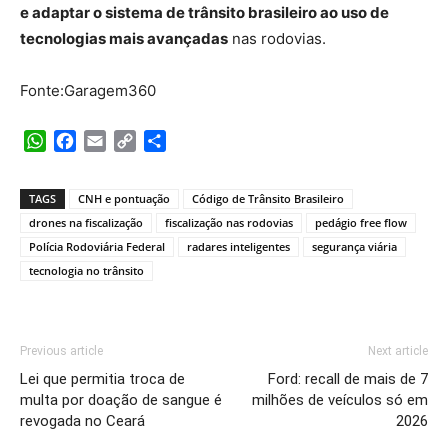
e adaptar o sistema de trânsito brasileiro ao uso de
tecnologias mais avançadas
nas rodovias.
Fonte:Garagem360
WhatsApp
Facebook
Email
Copy
Share
Link
TAGS
CNH e pontuação
Código de Trânsito Brasileiro
drones na fiscalização
fiscalização nas rodovias
pedágio free flow
Polícia Rodoviária Federal
radares inteligentes
segurança viária
tecnologia no trânsito
Previous article
Next article
Lei que permitia troca de
Ford: recall de mais de 7
multa por doação de sangue é
milhões de veículos só em
revogada no Ceará
2026