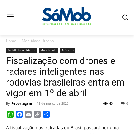
Home
Mobilidade Urbana
Mobilidade Urbana
Mobilidade
Trânsito
Fiscalização com drones e
radares inteligentes nas
rodovias brasileiras entra em
vigor em 1º de abril
By
Reportagem
-
12 de março de 2026
434
0
WhatsApp
Facebook
Email
Copy
Share
Link
A fiscalização nas estradas do Brasil passará por uma