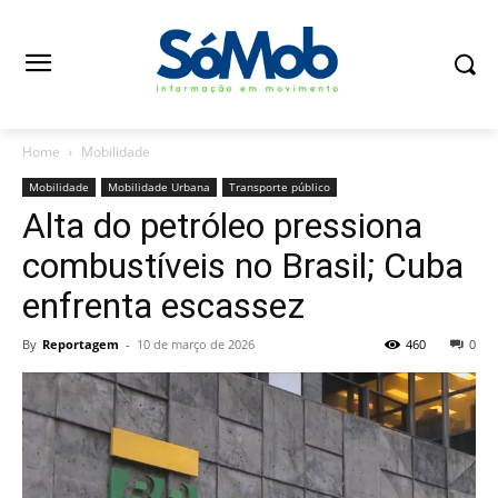
Home
Mobilidade
Mobilidade
Mobilidade Urbana
Transporte público
Alta do petróleo pressiona
combustíveis no Brasil; Cuba
enfrenta escassez
By
Reportagem
-
10 de março de 2026
460
0