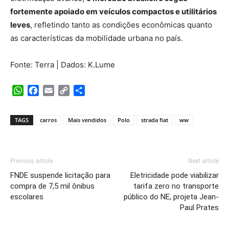
fortemente apoiado em veículos compactos e utilitários
leves
, refletindo tanto as condições econômicas quanto
as características da mobilidade urbana no país.
Fonte: Terra | Dados: K.Lume
WhatsApp
Facebook
Email
Copy
Share
Link
TAGS
carros
Mais vendidos
Polo
strada fiat
ww
Previous article
Next article
FNDE suspende licitação para
Eletricidade pode viabilizar
compra de 7,5 mil ônibus
tarifa zero no transporte
escolares
público do NE, projeta Jean-
Paul Prates