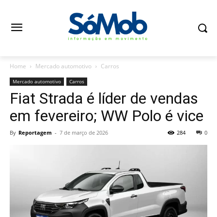
Home
Mercado automotivo
Carros
Mercado automotivo
Carros
Fiat Strada é líder de vendas
em fevereiro; WW Polo é vice
By
Reportagem
-
7 de março de 2026
284
0