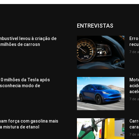
ENTREVISTAS
bustível levou à criação de
Erro
 milhões de carrosn
recu
7 de 
0 milhões da Tesla após
Moto
desconhecia modo de
acid
acel
7 de 
ham força com gasolina mais
Carr
a mistura de etanol
cara
7 de 