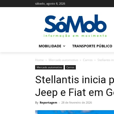
sábado, agosto 8, 2026
MOBILIDADE
TRANSPORTE PÚBLICO
Home
Mercado automotivo
Carros
Stellantis 
Mercado automotivo
Carros
Stellantis inicia
Jeep e Fiat em 
By
Reportagem
-
28 de fevereiro de 2026