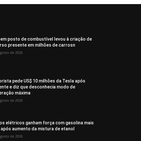
 em posto de combustível levou à criação de
rso presente em milhões de carrosn
agosto de 2026
rista pede US$ 10 milhões da Tesla após
ente e diz que desconhecia modo de
eração máxima
agosto de 2026
os elétricos ganham força com gasolina mais
 após aumento da mistura de etanol
agosto de 2026