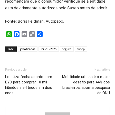
recomendam que o consumidor verifique se a entidade
está devidamente autorizada pela Susep antes de aderir.
Fonte:
Boris Feldman, Autopapo.
WhatsApp
Facebook
Email
Copy
Share
Link
TAGS
jaboticabas
lei 213/2025
seguro
susep
Previous article
Next article
Localiza fecha acordo com
Mobilidade urbana é o maior
BYD para comprar 10 mil
desafio para 44% dos
híbridos e elétricos em dois
brasileiros, aponta pesquisa
anos
da ONU