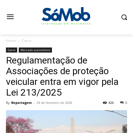
Home
Carro
Carro
Mercado automotivo
Regulamentação de
Associações de proteção
veicular entra em vigor pela
Lei 213/2025
By
Reportagem
-
24 de fevereiro de 2026
426
0