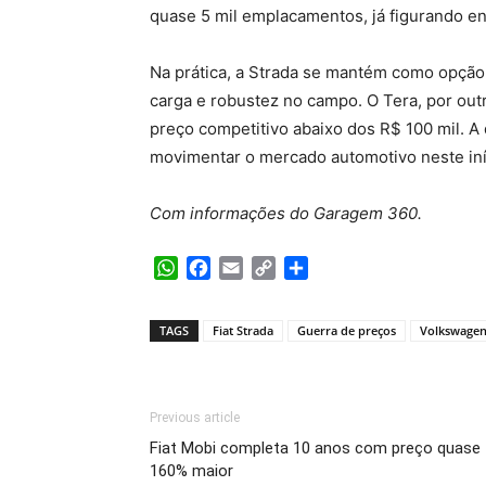
quase 5 mil emplacamentos, já figurando e
Na prática, a Strada se mantém como opção
carga e robustez no campo. O Tera, por out
preço competitivo abaixo dos R$ 100 mil. A
movimentar o mercado automotivo neste iní
Com informações do Garagem 360.
WhatsApp
Facebook
Email
Copy
Share
Link
TAGS
Fiat Strada
Guerra de preços
Volkswagen
Previous article
Fiat Mobi completa 10 anos com preço quase
160% maior