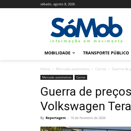
sábado, agosto 8, 2026
MOBILIDADE
TRANSPORTE PÚBLICO
Home
Mercado automotivo
Carros
Guerra de p
Mercado automotivo
Carros
Guerra de preços
Volkswagen Ter
By
Reportagem
-
16 de fevereiro de 2026