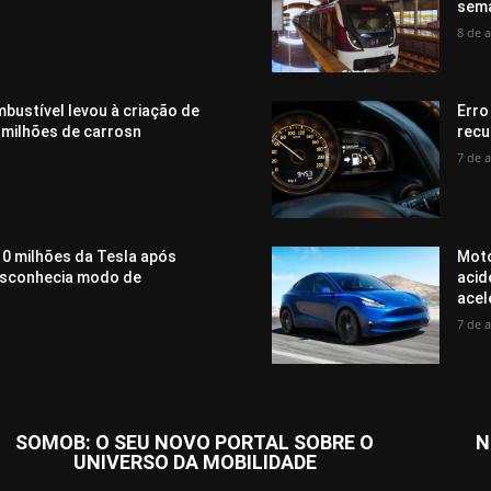
sem
8 de 
bustível levou à criação de
Erro
 milhões de carrosn
recu
7 de 
0 milhões da Tesla após
Moto
desconhecia modo de
acid
acel
7 de 
SOMOB: O SEU NOVO PORTAL SOBRE O
N
UNIVERSO DA MOBILIDADE