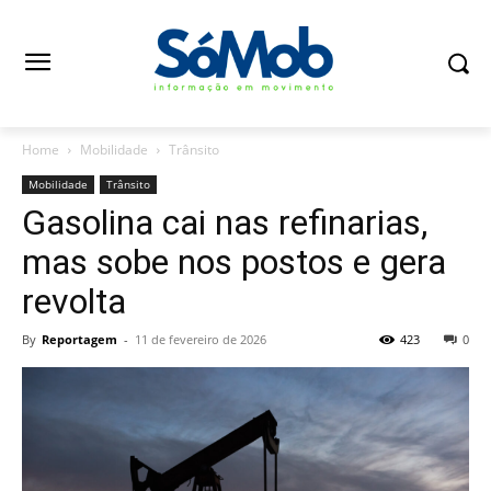
Home
Mobilidade
Trânsito
Mobilidade
Trânsito
Gasolina cai nas refinarias,
mas sobe nos postos e gera
revolta
By
Reportagem
-
11 de fevereiro de 2026
423
0