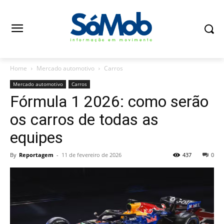
Home
Mercado automotivo
Carros
Mercado automotivo
Carros
Fórmula 1 2026: como serão
os carros de todas as
equipes
By
Reportagem
-
11 de fevereiro de 2026
437
0