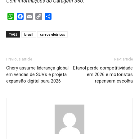
Com informações do Garagem 360.
WhatsApp
Facebook
Email
Copy
Share
Link
TAGS
brasil
carros elétricos
Previous article
Next article
Chery assume liderança global
Etanol perde competitividade
em vendas de SUVs e projeta
em 2026 e motoristas
expansão digital para 2026
repensam escolha