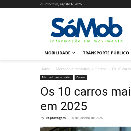
quinta-feira, agosto 6, 2026
MOBILIDADE
TRANSPORTE PÚBLICO
Home
Mercado automotivo
Carros
Os 10 carro
Mercado automotivo
Carros
Os 10 carros mai
em 2025
By
Reportagem
-
20 de janeiro de 2026