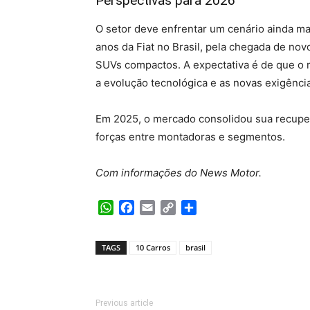
Perspectivas para 2026
O setor deve enfrentar um cenário ainda ma
anos da Fiat no Brasil, pela chegada de no
SUVs compactos. A expectativa é de que o 
a evolução tecnológica e as novas exigênc
Em 2025, o mercado consolidou sua recuper
forças entre montadoras e segmentos.
Com informações do News Motor.
WhatsApp
Facebook
Email
Copy
Share
Link
TAGS
10 Carros
brasil
Previous article