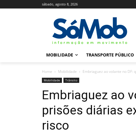
sábado, agosto 8, 2026
MOBILIDADE
TRANSPORTE PÚBLICO
Home
Mobilidade
Embriaguez ao volante no DF: q
Mobilidade
Trânsito
Embriaguez ao vo
prisões diárias 
risco