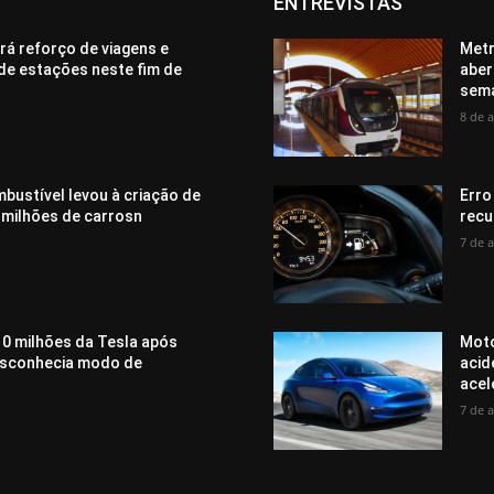
ENTREVISTAS
rá reforço de viagens e
Metr
de estações neste fim de
aber
sem
8 de 
bustível levou à criação de
Erro
 milhões de carrosn
recu
7 de 
0 milhões da Tesla após
Moto
desconhecia modo de
acid
acel
7 de 