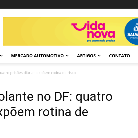
MERCADO AUTOMOTIVO
ARTIGOS
CONTATO
uatro prisões diárias expõem rotina de risco
lante no DF: quatro
expõem rotina de