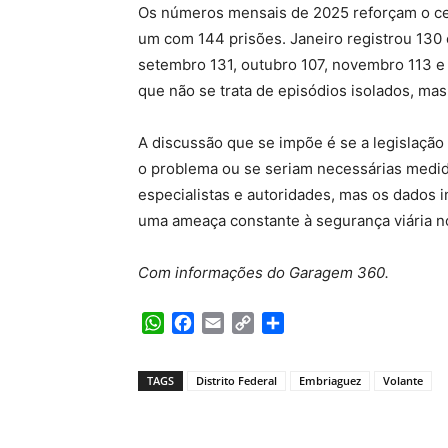
Os números mensais de 2025 reforçam o ce
um com 144 prisões. Janeiro registrou 130 ca
setembro 131, outubro 107, novembro 113 e
que não se trata de episódios isolados, ma
A discussão que se impõe é se a legislação 
o problema ou se seriam necessárias medid
especialistas e autoridades, mas os dados
uma ameaça constante à segurança viária no
Com informações do Garagem 360.
WhatsApp
Facebook
Email
Copy
Share
Link
TAGS
Distrito Federal
Embriaguez
Volante