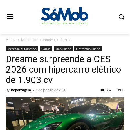
Home
Mercado automotivo
Carros
Mercado automotivo
Carros
Mobilidade
Eletromobilidade
Dreame surpreende a CES
2026 com hipercarro elétrico
de 1.903 cv
By
Reportagem
-
8 de janeiro de 2026
364
0