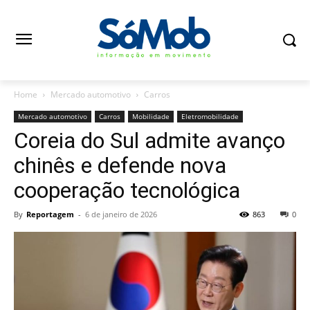
Home
Mercado automotivo
Carros
Mercado automotivo
Carros
Mobilidade
Eletromobilidade
Coreia do Sul admite avanço
chinês e defende nova
cooperação tecnológica
By
Reportagem
-
6 de janeiro de 2026
863
0