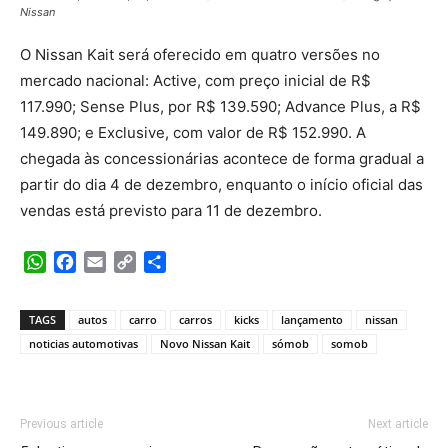
Nissan
O Nissan Kait será oferecido em quatro versões no
mercado nacional: Active, com preço inicial de R$
117.990; Sense Plus, por R$ 139.590; Advance Plus, a R$
149.890; e Exclusive, com valor de R$ 152.990. A
chegada às concessionárias acontece de forma gradual a
partir do dia 4 de dezembro, enquanto o início oficial das
vendas está previsto para 11 de dezembro.
WhatsApp
Facebook
Email
Copy
Share
Link
TAGS
autos
carro
carros
kicks
lançamento
nissan
noticias automotivas
Novo Nissan Kait
sómob
somob
Previous article
Next article