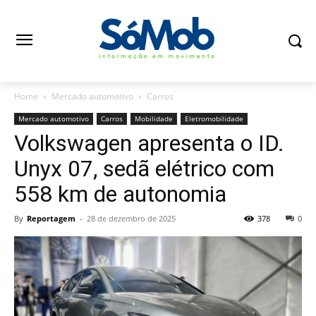
Home
Mercado automotivo
Carros
Mercado automotivo
Carros
Mobilidade
Eletromobilidade
Volkswagen apresenta o ID.
Unyx 07, sedã elétrico com
558 km de autonomia
By
Reportagem
-
28 de dezembro de 2025
378
0