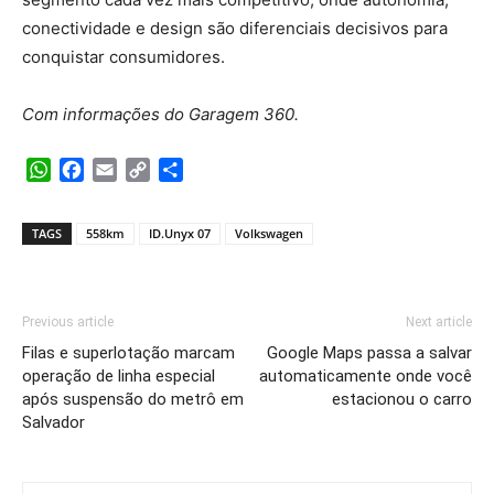
conectividade e design são diferenciais decisivos para
conquistar consumidores.
Com informações do Garagem 360.
WhatsApp
Facebook
Email
Copy
Share
Link
TAGS
558km
ID.Unyx 07
Volkswagen
Previous article
Next article
Filas e superlotação marcam
Google Maps passa a salvar
operação de linha especial
automaticamente onde você
após suspensão do metrô em
estacionou o carro
Salvador