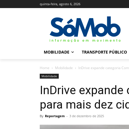
quinta-feira, agosto 6, 2026
MOBILIDADE
TRANSPORTE PÚBLICO
Home
Mobilidade
InDrive expande categoria Comf
Mobilidade
InDrive expande 
para mais dez ci
By
Reportagem
-
3 de dezembro de 2025