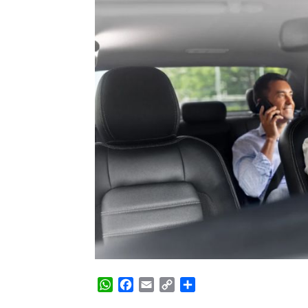
WhatsApp
Facebook
Email
Copy
Share
Link