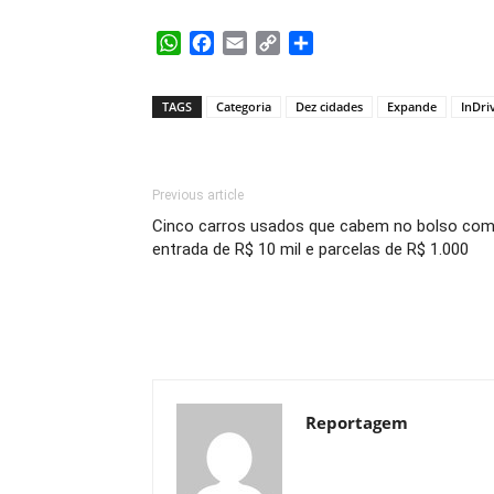
WhatsApp
Facebook
Email
Copy
Share
Link
TAGS
Categoria
Dez cidades
Expande
InDri
Previous article
Cinco carros usados que cabem no bolso co
entrada de R$ 10 mil e parcelas de R$ 1.000
Reportagem