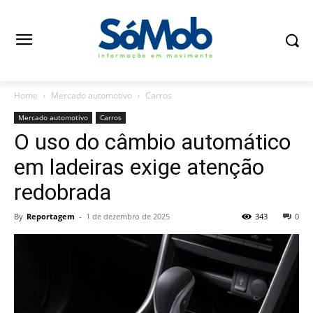
Home
Mercado automotivo
Carros
Mercado automotivo
Carros
O uso do câmbio automático
em ladeiras exige atenção
redobrada
By
Reportagem
-
1 de dezembro de 2025
343
0