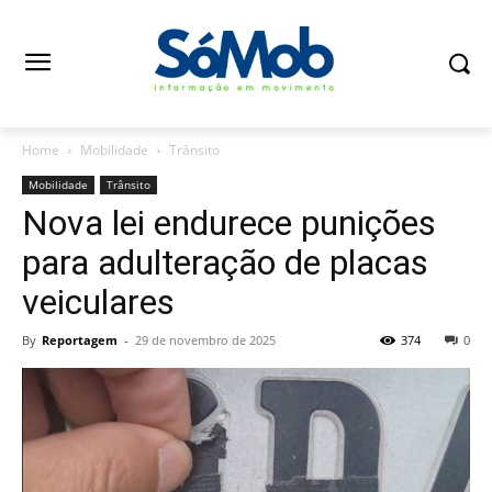
Home
Mobilidade
Trânsito
Mobilidade
Trânsito
Nova lei endurece punições
para adulteração de placas
veiculares
By
Reportagem
-
29 de novembro de 2025
374
0