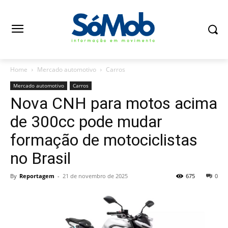
Home
Mercado automotivo
Carros
Mercado automotivo
Carros
Nova CNH para motos acima
de 300cc pode mudar
formação de motociclistas
no Brasil
By
Reportagem
-
21 de novembro de 2025
675
0