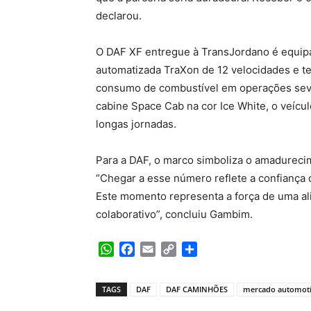
declarou.
O DAF XF entregue à TransJordano é equi
automatizada TraXon de 12 velocidades e te
consumo de combustível em operações seve
cabine Space Cab na cor Ice White, o veícu
longas jornadas.
Para a DAF, o marco simboliza o amadurecime
“Chegar a esse número reflete a confiança 
Este momento representa a força de uma ali
colaborativo”, concluiu Gambim.
WhatsApp
Facebook
Email
Copy
Share
Link
TAGS
DAF
DAF CAMINHÕES
mercado automot