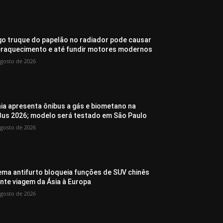
go truque do papelão no radiador pode causar
raquecimento e até fundir motores modernos
agosto de 2026
ia apresenta ônibus a gás e biometano na
Bus 2026; modelo será testado em São Paulo
agosto de 2026
ema antifurto bloqueia funções de SUV chinês
nte viagem da Ásia à Europa
agosto de 2026