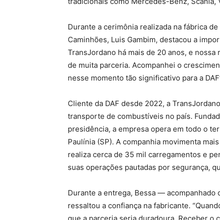
tradicionais como Mercedes-Benz, Scania, 
Durante a cerimônia realizada na fábrica de
Caminhões, Luis Gambim, destacou a impor
TransJordano há mais de 20 anos, e nossa r
de muita parceria. Acompanhei o cresciment
nesse momento tão significativo para a DAF”
Cliente da DAF desde 2022, a TransJordano
transporte de combustíveis no país. Funda
presidência, a empresa opera em todo o terr
Paulínia (SP). A companhia movimenta mais 
realiza cerca de 35 mil carregamentos e p
suas operações pautadas por segurança, qua
Durante a entrega, Bessa — acompanhado d
ressaltou a confiança na fabricante. “Qua
que a parceria seria duradoura. Receber o 