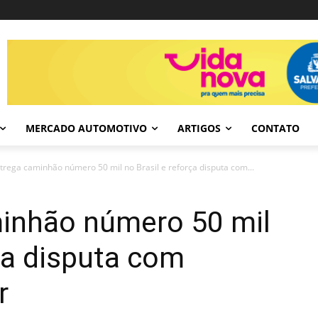
MERCADO AUTOMOTIVO
ARTIGOS
CONTATO
trega caminhão número 50 mil no Brasil e reforça disputa com...
inhão número 50 mil
rça disputa com
r