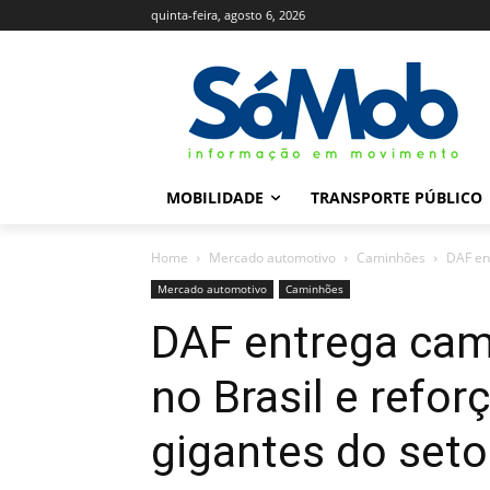
quinta-feira, agosto 6, 2026
MOBILIDADE
TRANSPORTE PÚBLICO
Home
Mercado automotivo
Caminhões
DAF en
Mercado automotivo
Caminhões
DAF entrega cam
no Brasil e refo
gigantes do seto