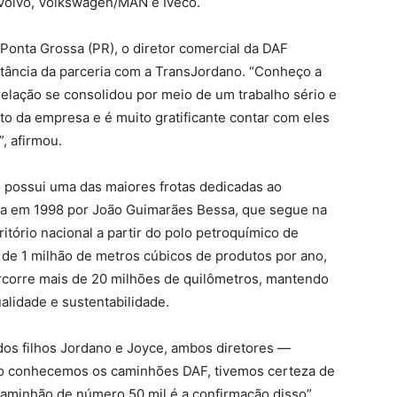
Volvo, Volkswagen/MAN e Iveco.
 Ponta Grossa (PR), o diretor comercial da DAF
tância da parceria com a TransJordano. “Conheço a
elação se consolidou por meio de um trabalho sério e
o da empresa e é muito gratificante contar com eles
, afirmou.
 possui uma das maiores frotas dedicadas ao
da em 1998 por João Guimarães Bessa, que segue na
itório nacional a partir do polo petroquímico de
de 1 milhão de metros cúbicos de produtos por ano,
ercorre mais de 20 milhões de quilômetros, mantendo
lidade e sustentabilidade.
os filhos Jordano e Joyce, ambos diretores —
ndo conhecemos os caminhões DAF, tivemos certeza de
caminhão de número 50 mil é a confirmação disso”,