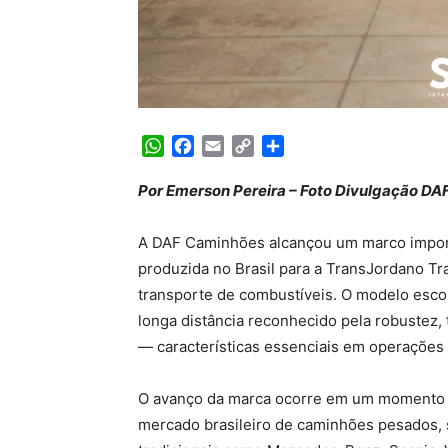
WhatsApp
Facebook
Email
Copy
Share
Link
Por Emerson Pereira – Foto Divulgação DA
A DAF Caminhões alcançou um marco import
produzida no Brasil para a TransJordano Tr
transporte de combustíveis. O modelo escolh
longa distância reconhecido pela robustez
— características essenciais em operações c
O avanço da marca ocorre em um momento e
mercado brasileiro de caminhões pesados,