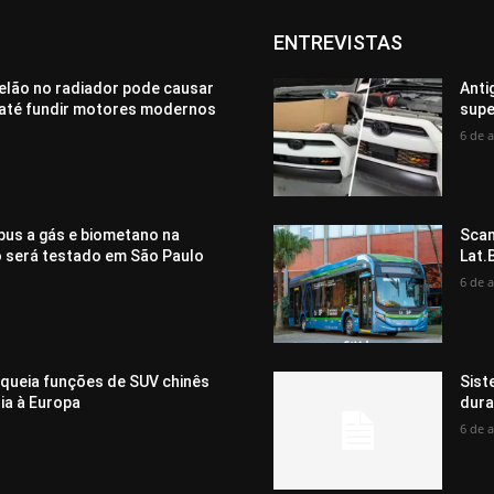
ENTREVISTAS
elão no radiador pode causar
Anti
até fundir motores modernos
supe
6 de 
bus a gás e biometano na
Scan
o será testado em São Paulo
Lat.
6 de 
oqueia funções de SUV chinês
Sist
ia à Europa
dura
6 de 