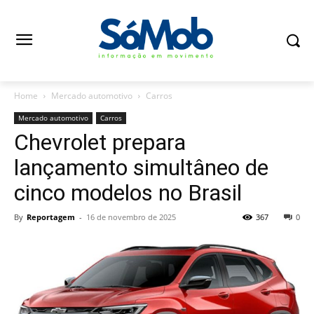
Home
Mercado automotivo
Carros
Mercado automotivo
Carros
Chevrolet prepara
lançamento simultâneo de
cinco modelos no Brasil
By
Reportagem
-
16 de novembro de 2025
367
0