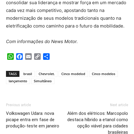
consolidar sua liderança e mostrar força em um mercado
cada vez mais competitivo, apostando tanto na
modernização de seus modelos tradicionais quanto na
eletrificação como caminho para o futuro da mobilidade.
Com informações do News Motor.
WhatsApp
Facebook
Email
Copy
Share
Link
TAGS
brasil
Chevrolet.
Cinco modelod
Cinco modelos
lançamento
Simultâneo
Previous article
Next article
Volkswagen Udara: nova
Além dos elétricos: Marcopolo
picape entra em fase de
destaca híbrido a etanol como
produção-teste em janeiro
opção viável para cidades
brasileiras