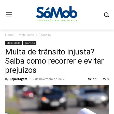
Home
Mobilidade
Trânsito
Mobilidade
Trânsito
Multa de trânsito injusta?
Saiba como recorrer e evitar
prejuízos
By
Reportagem
-
12 de novembro de 2025
421
0