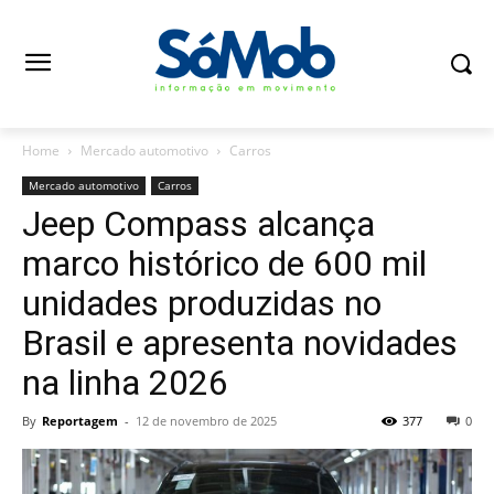
Home
Mercado automotivo
Carros
Mercado automotivo
Carros
Jeep Compass alcança
marco histórico de 600 mil
unidades produzidas no
Brasil e apresenta novidades
na linha 2026
By
Reportagem
-
12 de novembro de 2025
377
0