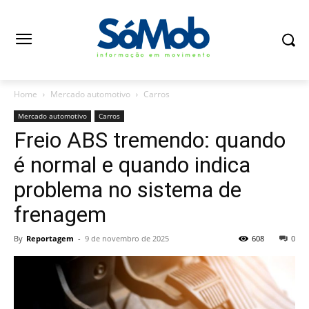
Home
Mercado automotivo
Carros
Mercado automotivo
Carros
Freio ABS tremendo: quando
é normal e quando indica
problema no sistema de
frenagem
By
Reportagem
-
9 de novembro de 2025
608
0