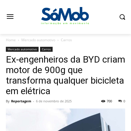
Home
Mercado automotivo
Carros
Mercado automotivo
Carros
Ex-engenheiros da BYD criam
motor de 900g que
transforma qualquer bicicleta
em elétrica
By
Reportagem
-
6 de novembro de 2025
700
0