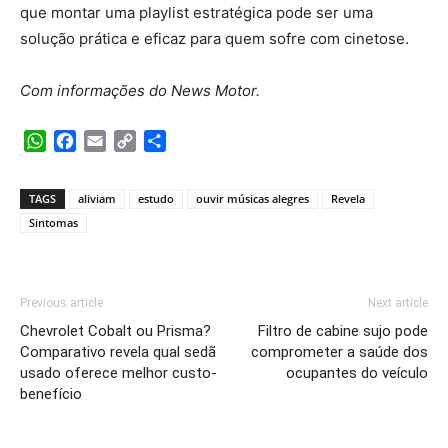
que montar uma playlist estratégica pode ser uma
solução prática e eficaz para quem sofre com cinetose.
Com informações do News Motor.
WhatsApp
Facebook
Email
Copy
Share
Link
TAGS
aliviam
estudo
ouvir músicas alegres
Revela
Sintomas
Previous article
Next article
Chevrolet Cobalt ou Prisma?
Filtro de cabine sujo pode
Comparativo revela qual sedã
comprometer a saúde dos
usado oferece melhor custo-
ocupantes do veículo
benefício