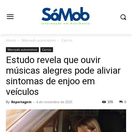
Home
Mercado automotivo
Carros
Mercado automotivo
Carros
Estudo revela que ouvir
músicas alegres pode aliviar
sintomas de enjoo em
veículos
By
Reportagem
-
4 de novembro de 2025
370
0