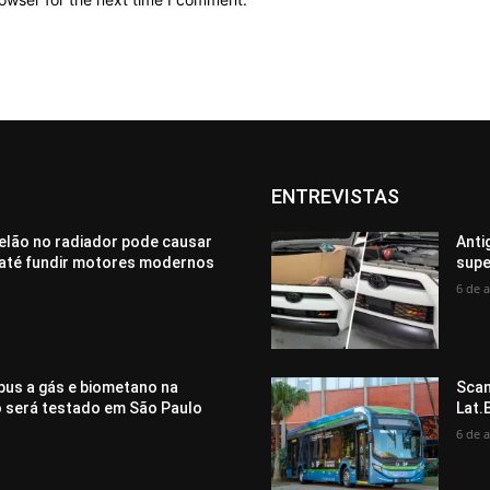
ENTREVISTAS
elão no radiador pode causar
Anti
até fundir motores modernos
supe
6 de 
bus a gás e biometano na
Scan
o será testado em São Paulo
Lat.
6 de 