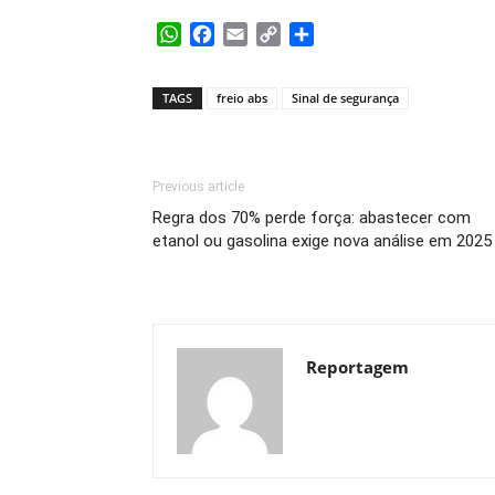
WhatsApp
Facebook
Email
Copy
Share
Link
TAGS
freio abs
Sinal de segurança
Previous article
Regra dos 70% perde força: abastecer com
etanol ou gasolina exige nova análise em 2025
Reportagem