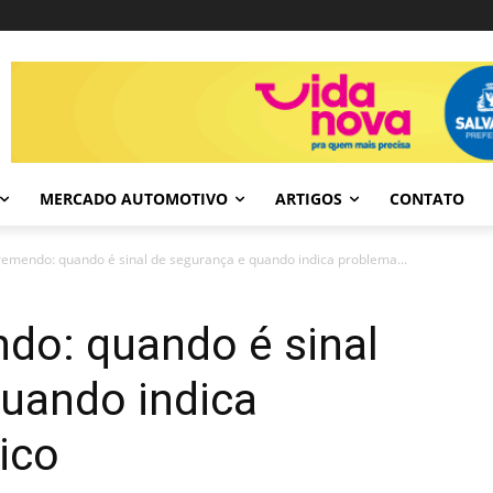
MERCADO AUTOMOTIVO
ARTIGOS
CONTATO
remendo: quando é sinal de segurança e quando indica problema...
do: quando é sinal
quando indica
ico