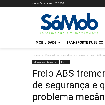
sexta-feira, agosto 7, 2026
MOBILIDADE
TRANSPORTE PÚBLICO
Home
Mercado automotivo
Carros
Freio ABS t
Mercado automotivo
Carros
Freio ABS tremen
de segurança e 
problema mecân