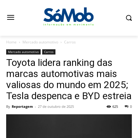
Home
Mercado automotivo
Carros
Mercado automotivo
Carros
Toyota lidera ranking das
marcas automotivas mais
valiosas do mundo em 2025;
Tesla despenca e BYD estreia
By
Reportagem
-
27 de outubro de 2025
625
0