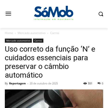
Home
Mercado automotivo
Carros
Mercado automotivo
Carros
Uso correto da função ‘N’ e
cuidados essenciais para
preservar o câmbio
automático
By
Reportagem
-
20 de outubro de 2025
551
0