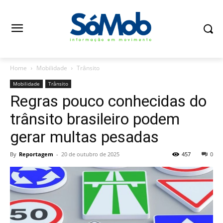
Home
Mobilidade
Trânsito
Mobilidade
Trânsito
Regras pouco conhecidas do
trânsito brasileiro podem
gerar multas pesadas
By
Reportagem
-
20 de outubro de 2025
457
0