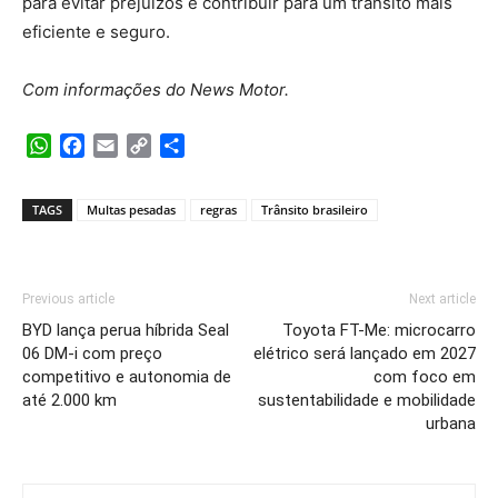
para evitar prejuízos e contribuir para um trânsito mais
eficiente e seguro.
Com informações do News Motor.
WhatsApp
Facebook
Email
Copy
Share
Link
TAGS
Multas pesadas
regras
Trânsito brasileiro
Previous article
Next article
BYD lança perua híbrida Seal
Toyota FT-Me: microcarro
06 DM-i com preço
elétrico será lançado em 2027
competitivo e autonomia de
com foco em
até 2.000 km
sustentabilidade e mobilidade
urbana