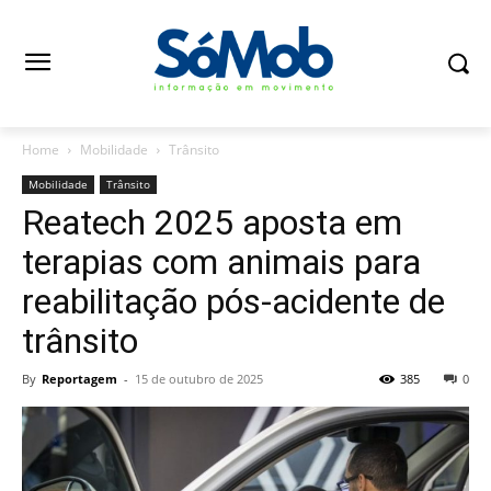
Home
Mobilidade
Trânsito
Mobilidade
Trânsito
Reatech 2025 aposta em
terapias com animais para
reabilitação pós-acidente de
trânsito
By
Reportagem
-
15 de outubro de 2025
385
0