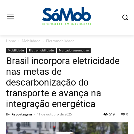
Home
Mobilidade
Eletromobilidade
Mobilidade
Eletromobilidade
Mercado automotivo
Brasil incorpora eletricidade
nas metas de
descarbonização do
transporte e avança na
integração energética
By
Reportagem
-
11 de outubro de 2025
519
0