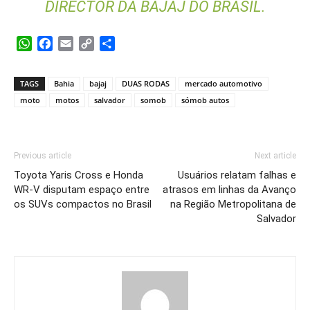
DIRECTOR DA BAJAJ DO BRASIL.
WhatsApp
Facebook
Email
Copy
Share
Link
TAGS
Bahia
bajaj
DUAS RODAS
mercado automotivo
moto
motos
salvador
somob
sómob autos
Previous article
Next article
Toyota Yaris Cross e Honda
Usuários relatam falhas e
WR-V disputam espaço entre
atrasos em linhas da Avanço
os SUVs compactos no Brasil
na Região Metropolitana de
Salvador