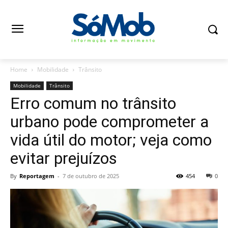
Home
Mobilidade
Trânsito
Mobilidade
Trânsito
Erro comum no trânsito
urbano pode comprometer a
vida útil do motor; veja como
evitar prejuízos
By
Reportagem
-
7 de outubro de 2025
454
0