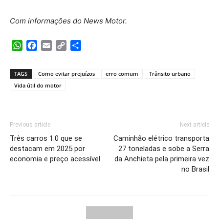
Com informações do News Motor.
WhatsApp
Facebook
Email
Copy
Share
Link
TAGS
Como evitar prejuízos
erro comum
Trânsito urbano
Vida útil do motor
Previous article
Next article
Três carros 1.0 que se
Caminhão elétrico transporta
destacam em 2025 por
27 toneladas e sobe a Serra
economia e preço acessível
da Anchieta pela primeira vez
no Brasil