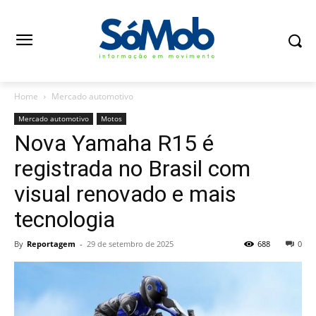
Home
Mercado automotivo
Mercado automotivo
Motos
Nova Yamaha R15 é
registrada no Brasil com
visual renovado e mais
tecnologia
By
Reportagem
-
29 de setembro de 2025
688
0