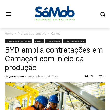
Home
Mercado automotivo
Carros
Mercado automotivo
Carros
Mobilidade
Eletromobilidade
BYD amplia contratações em
Camaçari com início da
produção
By
Jornalismo
-
24 de setembro de 2025
595
0