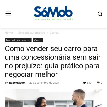
Home
Mercado automotivo
Carros
Mercado automotivo
Carros
Como vender seu carro para
uma concessionária sem sair
no prejuízo: guia prático para
negociar melhor
By
Reportagem
-
22 de setembro de 2025
847
0