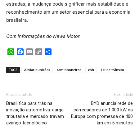
estradas, a mudança pode significar mais estabilidade e
reconhecimento em um setor essencial para a economia
brasileira.
Com informações do News Motor.
WhatsApp
Facebook
Email
Copy
Share
Link
TAGS
Aliviar punições
caminhoneiros
cnh
Lei de trânsito
Previous article
Next article
Brasil fica para trás na
BYD anuncia rede de
inovação automotiva: carga
carregadores de 1.000 kW na
tributária e mercado travam
Europa com promessa de 400
avanço tecnológico
km em 5 minutos