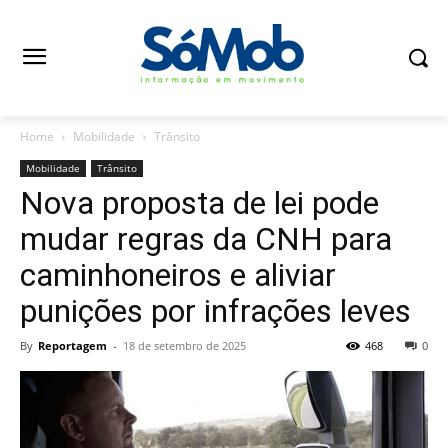
Home
Mobilidade
Trânsito
Mobilidade
Trânsito
Nova proposta de lei pode
mudar regras da CNH para
caminhoneiros e aliviar
punições por infrações leves
By
Reportagem
-
18 de setembro de 2025
468
0