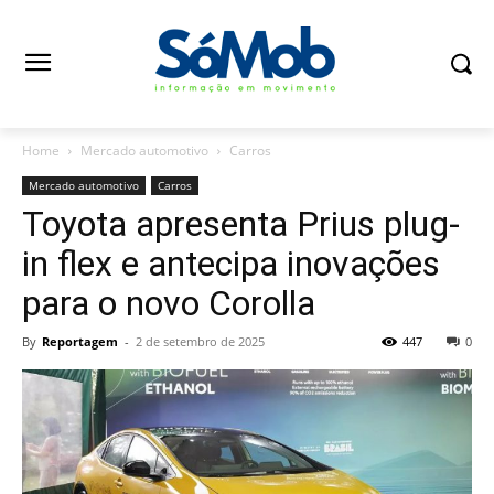
Home
Mercado automotivo
Carros
Mercado automotivo
Carros
Toyota apresenta Prius plug-
in flex e antecipa inovações
para o novo Corolla
By
Reportagem
-
2 de setembro de 2025
447
0