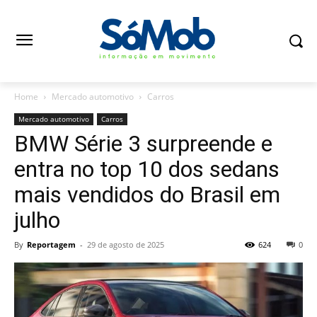
Home
Mercado automotivo
Carros
Mercado automotivo
Carros
BMW Série 3 surpreende e
entra no top 10 dos sedans
mais vendidos do Brasil em
julho
By
Reportagem
-
29 de agosto de 2025
624
0