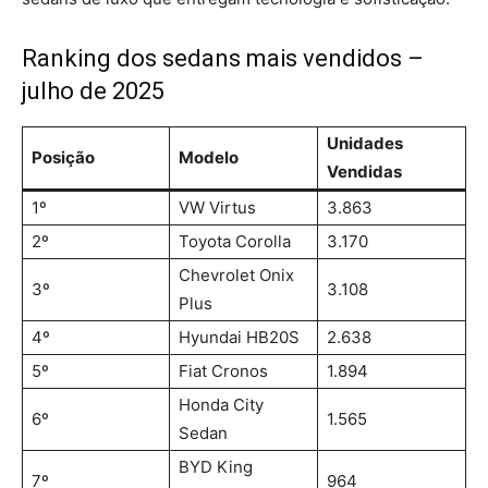
Ranking dos sedans mais vendidos –
julho de 2025
Unidades
Posição
Modelo
Vendidas
1º
VW Virtus
3.863
2º
Toyota Corolla
3.170
Chevrolet Onix
3º
3.108
Plus
4º
Hyundai HB20S
2.638
5º
Fiat Cronos
1.894
Honda City
6º
1.565
Sedan
BYD King
7º
964