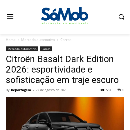
Home
Mercado automotivo
Carros
Mercado automotivo
Carros
Citroën Basalt Dark Edition
2026: esportividade e
sofisticação em traje escuro
By
Reportagem
-
27 de agosto de 2025
537
0