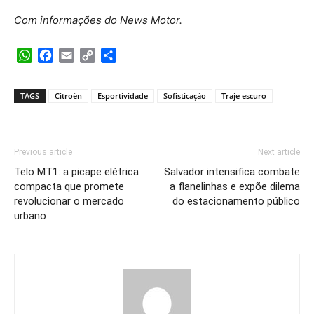
Com informações do News Motor.
WhatsApp
Facebook
Email
Copy
Share
Link
TAGS
Citroën
Esportividade
Sofisticação
Traje escuro
Previous article
Next article
Telo MT1: a picape elétrica
Salvador intensifica combate
compacta que promete
a flanelinhas e expõe dilema
revolucionar o mercado
do estacionamento público
urbano