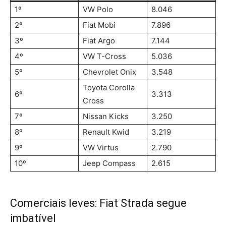
1º
VW Polo
8.046
2º
Fiat Mobi
7.896
3º
Fiat Argo
7.144
4º
VW T-Cross
5.036
5º
Chevrolet Onix
3.548
Toyota Corolla
6º
3.313
Cross
7º
Nissan Kicks
3.250
8º
Renault Kwid
3.219
9º
VW Virtus
2.790
10º
Jeep Compass
2.615
Comerciais leves: Fiat Strada segue
imbatível