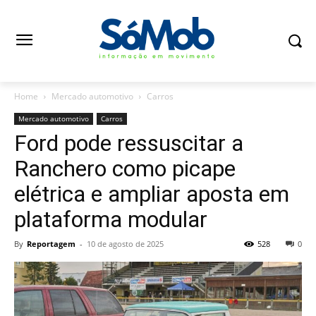
Home
Mercado automotivo
Carros
Mercado automotivo
Carros
Ford pode ressuscitar a
Ranchero como picape
elétrica e ampliar aposta em
plataforma modular
By
Reportagem
-
10 de agosto de 2025
528
0