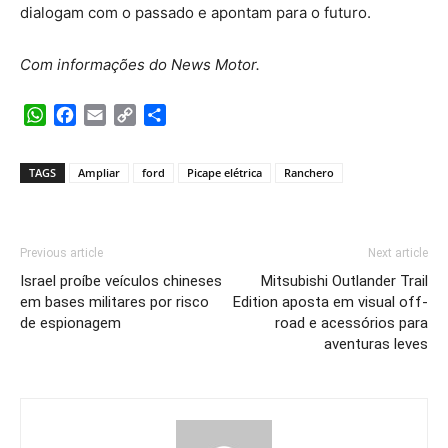
dialogam com o passado e apontam para o futuro.
Com informações do News Motor.
WhatsApp
Facebook
Email
Copy
Share
Link
TAGS
Ampliar
ford
Picape elétrica
Ranchero
Previous article
Next article
Israel proíbe veículos chineses
Mitsubishi Outlander Trail
em bases militares por risco
Edition aposta em visual off-
de espionagem
road e acessórios para
aventuras leves