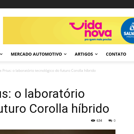
MERCADO AUTOMOTIVO
ARTIGOS
CONTATO
 Prius: o laboratório tecnológico do futuro Corolla híbrido
s: o laboratório
uturo Corolla híbrido
634
0