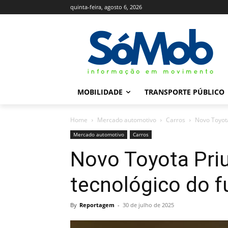
quinta-feira, agosto 6, 2026
MOBILIDADE
TRANSPORTE PÚBLICO
Home
Mercado automotivo
Carros
Novo Toyota
Mercado automotivo
Carros
Novo Toyota Priu
tecnológico do f
By
Reportagem
-
30 de julho de 2025