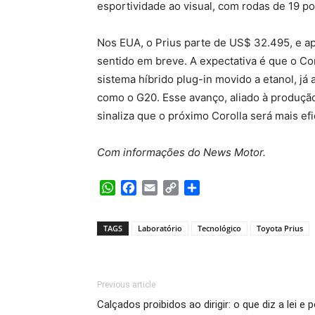
esportividade ao visual, com rodas de 19 p
Nos EUA, o Prius parte de US$ 32.495, e ap
sentido em breve. A expectativa é que o Cor
sistema híbrido plug-in movido a etanol, já
como o G20. Esse avanço, aliado à produção 
sinaliza que o próximo Corolla será mais ef
Com informações do News Motor.
WhatsApp
Facebook
Email
Copy
Share
Link
TAGS
Laboratório
Tecnológico
Toyota Prius
Previous article
Calçados proibidos ao dirigir: o que diz a lei e p