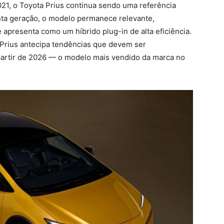
21, o Toyota Prius continua sendo uma referência
nta geração, o modelo permanece relevante,
apresenta como um híbrido plug-in de alta eficiência.
 Prius antecipa tendências que devem ser
 partir de 2026 — o modelo mais vendido da marca no