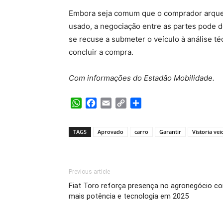
Embora seja comum que o comprador arque c
usado, a negociação entre as partes pode 
se recuse a submeter o veículo à análise té
concluir a compra.
Com informações do Estadão Mobilidade.
WhatsApp
Facebook
Email
Copy
Share
Link
TAGS
Aprovado
carro
Garantir
Vistoria vei
Previous article
Fiat Toro reforça presença no agronegócio c
mais potência e tecnologia em 2025