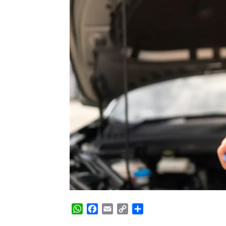
WhatsApp
Facebook
Email
Copy
Share
Link