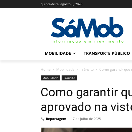
quinta-feira, agosto 6, 2026
MOBILIDADE
TRANSPORTE PÚBLICO
Home
Mobilidade
Trânsito
Como garantir que s
Mobilidade
Trânsito
Como garantir qu
aprovado na visto
By
Reportagem
-
17 de julho de 2025