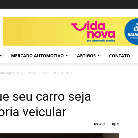
MERCADO AUTOMOTIVO
ARTIGOS
CONTATO
eu carro seja aprovado na vistoria veicular
e seu carro seja
ria veicular
452
0