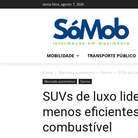
sexta-feira, agosto 7, 2026
MOBILIDADE
TRANSPORTE PÚBLICO
Home
Mercado automotivo
Carros
SUVs de lu
Mercado automotivo
Carros
SUVs de luxo lid
menos eficiente
combustível