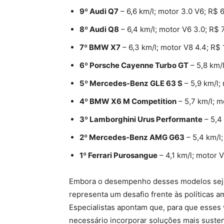
9º Audi Q7
– 6,6 km/l; motor 3.0 V6; R$ 
8º Audi Q8
– 6,4 km/l; motor V6 3.0; R$
7º BMW X7
– 6,3 km/l; motor V8 4.4; R$
6º Porsche Cayenne Turbo GT
– 5,8 km/
5º Mercedes-Benz GLE 63 S
– 5,9 km/l;
4º BMW X6 M Competition
– 5,7 km/l; m
3º Lamborghini Urus Performante
– 5,4
2º Mercedes-Benz AMG G63
– 5,4 km/l;
1º Ferrari Purosangue
– 4,1 km/l; motor V
Embora o desempenho desses modelos seja
representa um desafio frente às políticas a
Especialistas apontam que, para que esse
necessário incorporar soluções mais suste