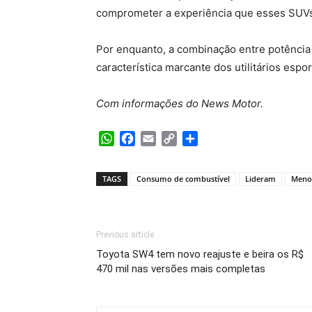
comprometer a experiência que esses SUV
Por enquanto, a combinação entre potênci
característica marcante dos utilitários espor
Com informações do News Motor.
WhatsApp
Facebook
Email
Copy
Share
Link
TAGS
Consumo de combustível
Lideram
Menos
Previous article
Toyota SW4 tem novo reajuste e beira os R$
470 mil nas versões mais completas