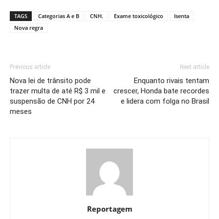
TAGS
Categorias A e B
CNH.
Exame toxicológico
Isenta
Nova regra
Previous article
Next article
Nova lei de trânsito pode
Enquanto rivais tentam
trazer multa de até R$ 3 mil e
crescer, Honda bate recordes
suspensão de CNH por 24
e lidera com folga no Brasil
meses
Reportagem