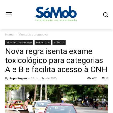
Home
Mercado automotivo
Mercado automotivo
Mobilidade
Trânsito
Nova regra isenta exame
toxicológico para categorias
A e B e facilita acesso à CNH
By
Reportagem
-
13 de julho de 2025
432
0