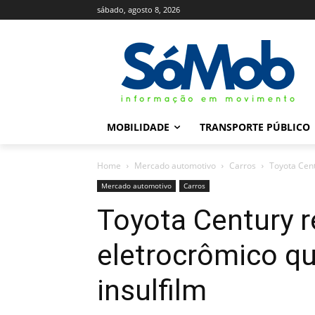
sábado, agosto 8, 2026
MOBILIDADE
TRANSPORTE PÚBLICO
Home
Mercado automotivo
Carros
Toyota Cent
Mercado automotivo
Carros
Toyota Century r
eletrocrômico q
insulfilm