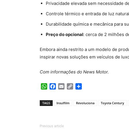
Privacidade elevada sem necessidade de
Controle térmico e entrada de luz natura
Durabilidade química e mecânica para su
Preço do opcional
: cerca de 2 milhões d
Embora ainda restrito a um modelo de produ
inspirar novas soluções em veículos de lux
Com informações do News Motor.
WhatsApp
Facebook
Email
Copy
Share
Link
TAGS
Insulfilm
Revoluciona
Toyota Century
Previous article