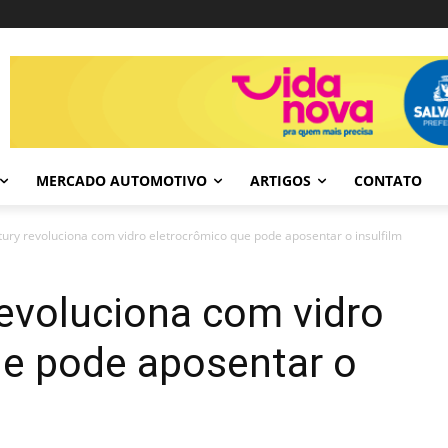
MERCADO AUTOMOTIVO
ARTIGOS
CONTATO
ury revoluciona com vidro eletrocrômico que pode aposentar o insulfilm
evoluciona com vidro
ue pode aposentar o