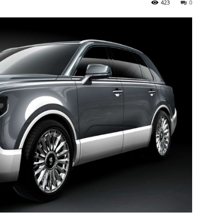
423
0