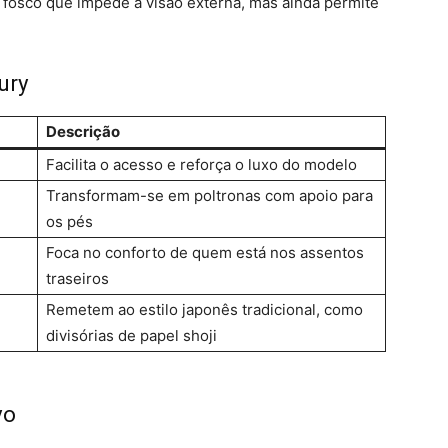
o fosco que impede a visão externa, mas ainda permite
ury
Descrição
Facilita o acesso e reforça o luxo do modelo
Transformam-se em poltronas com apoio para
os pés
Foca no conforto de quem está nos assentos
traseiros
Remetem ao estilo japonês tradicional, como
divisórias de papel shoji
vo