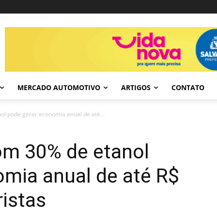
MERCADO AUTOMOTIVO
ARTIGOS
CONTATO
l pode gerar economia anual de até...
om 30% de etanol
omia anual de até R$
istas