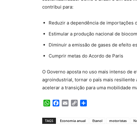
contribui para:
Reduzir a dependência de importações d
Estimular a produção nacional de biocom
Diminuir a emissão de gases de efeito e
Cumprir metas do Acordo de Paris
O Governo aposta no uso mais intenso de et
agroindustrial, tornar o país mais resilien
acelerar a transição para uma mobilidade m
WhatsApp
Facebook
Email
Copy
Share
Link
TAGS
Economia anual
Etanol
motoristas
No