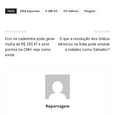
Link
TAGS
DNA Esportivo
E-208 GTi
GTi elétrico
Peugeot
Previous article
Next article
Erro na cadeirinha pode gerar
O que a revolução dos ônibus
multa de R$ 293,47 e sete
elétricos na Índia pode ensinar
pontos na CNH: veja como
a cidades como Salvador?
evitar
Reportagem