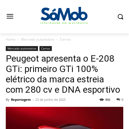
Home
Mercado automotivo
Carros
Mercado automotivo
Carros
Peugeot apresenta o E-208
GTi: primeiro GTi 100%
elétrico da marca estreia
com 280 cv e DNA esportivo
By
Reportagem
-
22 de junho de 2025
466
0